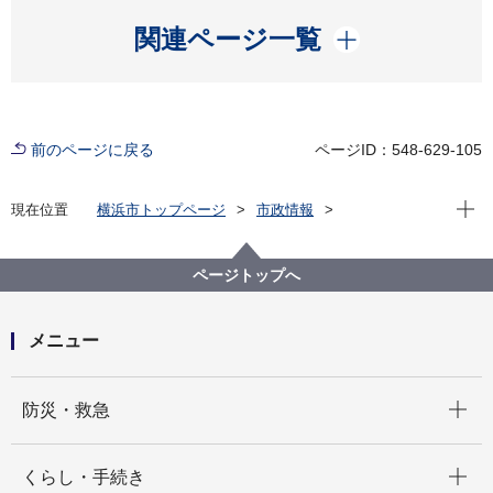
開く
関連ページ一覧
前のページに戻る
ページID：548-629-105
現在位
現在位置
横浜市トップページ
市政情報
広報・広聴・報道
記者発表
水道局
記者発表 2021年度
横浜ウォーター株式会社が千葉県かずさ水道広域連合
ページトップへ
企業団と水道ビジョン策定支援に関する業務委託契約
を締結しました！
メニュー
開く
防災・救急
開く
くらし・手続き