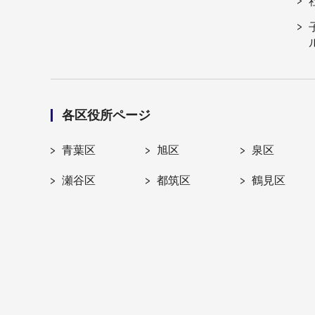
各区役所ページ
青葉区
旭区
泉区
瀬谷区
都筑区
鶴見区