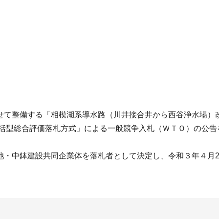
て整備する「相模湖系導水路（川井接合井から西谷浄水場）
一括型総合評価落札方式」による一般競争入札（ＷＴＯ）の公告
・中鉢建設共同企業体を落札者として決定し、令和３年４月2