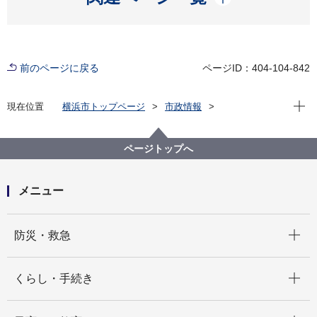
前のページに戻る
ページID：404-104-842
現在位
現在位置
横浜市トップページ
市政情報
広報・広聴・報道
記者発表
水道局
記者発表 2021年度
【記者発表】「日本水道協会関東地方支部 南北ブロ
ページトップへ
ック合同防災訓練」を実施します！
メニュー
開く
防災・救急
開く
くらし・手続き
開く