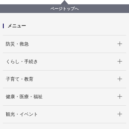
教育委員会事務局
記者発表 2022年度
【記者発表】教育DXの中心となる「新たな教育センタ
ページトップへ
ー」の事業予定者を決定しました！
メニュー
開く
防災・救急
開く
くらし・手続き
開く
子育て・教育
開く
健康・医療・福祉
開く
観光・イベント
開く