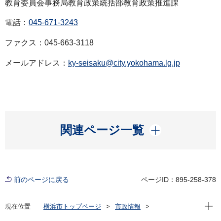
教育委員会事務局教育政策統括部教育政策推進課
電話：
045-671-3243
ファクス：045-663-3118
メールアドレス：
ky-seisaku@city.yokohama.lg.jp
開く
関連ページ一覧
前のページに戻る
ページID：895-258-378
現在位
現在位置
横浜市トップページ
市政情報
広報・広聴・報道
記者発表