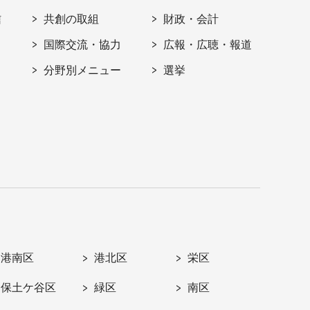
信
共創の取組
財政・会計
国際交流・協力
広報・広聴・報道
分野別メニュー
選挙
港南区
港北区
栄区
保土ケ谷区
緑区
南区