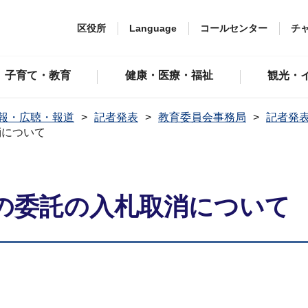
区役所
Language
コールセンター
チ
子育て・教育
健康・医療・福祉
観光・
報・広聴・報道
記者発表
教育委員会事務局
記者発表
消について
の委託の入札取消について