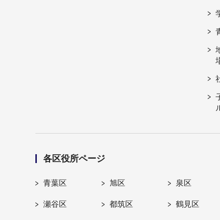
各区役所ページ
青葉区
旭区
泉区
瀬谷区
都筑区
鶴見区