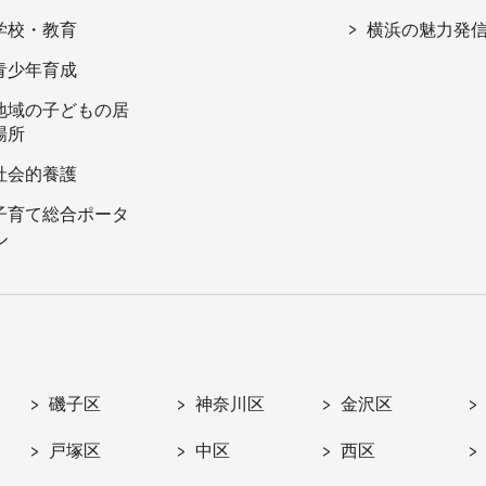
学校・教育
横浜の魅力発
青少年育成
地域の子どもの居
場所
社会的養護
子育て総合ポータ
ル
磯子区
神奈川区
金沢区
戸塚区
中区
西区