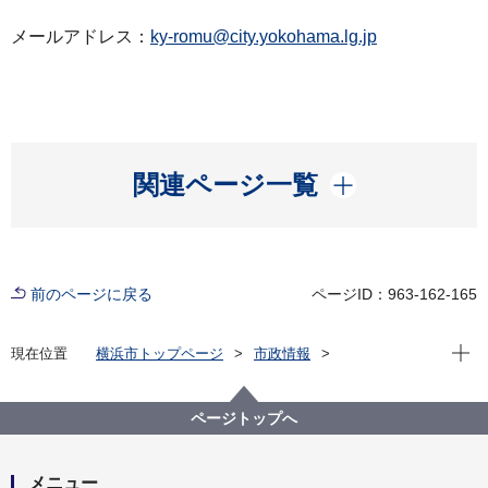
メールアドレス：
ky-romu@city.yokohama.lg.jp
開く
関連ページ一覧
前のページに戻る
ページID：963-162-165
現在位
現在位置
横浜市トップページ
市政情報
広報・広聴・報道
記者発表
教育委員会事務局
記者発表 2022年度
横浜市立学校教職員の新型コロナウイルス感染につい
ページトップへ
て
メニュー