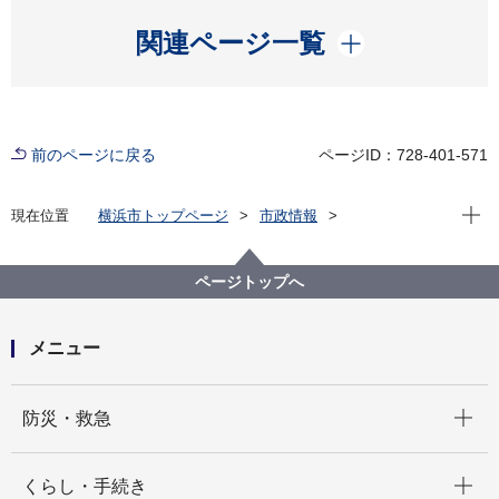
開く
関連ページ一覧
前のページに戻る
ページID：728-401-571
現在位
現在位置
横浜市トップページ
市政情報
広報・広聴・報道
記者発表
教育委員会事務局
記者発表 2022年度
熱い思いを発信します！「よこはま子ども国際平和ス
ページトップへ
ピーチコンテスト」開催！
メニュー
開く
防災・救急
開く
くらし・手続き