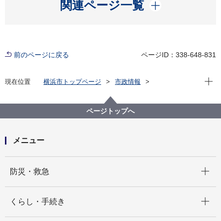
開く
関連ページ一覧
前のページに戻る
ページID：338-648-831
現在位
現在位置
横浜市トップページ
市政情報
広報・広聴・報道
記者発表
教育委員会事務局
記者発表 2022年度
【記者発表】横浜市立小机小学校が「学校給食優良学
ページトップへ
校」として文部科学大臣表彰を受けました！
メニュー
開く
防災・救急
開く
くらし・手続き