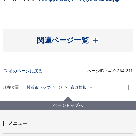
開く
関連ページ一覧
前のページに戻る
ページID：410-264-311
現在位
現在位置
横浜市トップページ
市政情報
広報・広聴・報道
記者発表
道路・交通政策局
記者発表 2022年度
道路占用入札を実施します
ページトップへ
メニュー