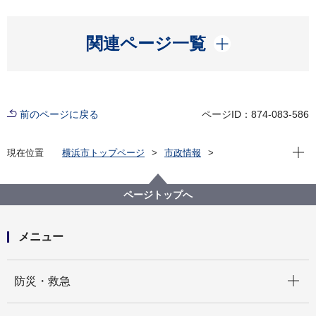
開く
関連ページ一覧
前のページに戻る
ページID：874-083-586
現在位
現在位置
横浜市トップページ
市政情報
広報・広聴・報道
記者発表
道路・交通政策局
記者発表 2022年度
夜間通行止めのお知らせ【国道16号保土ヶ谷バイパス
ページトップへ
上川井IC（横須賀方向）】
メニュー
開く
防災・救急
開く