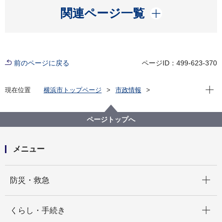
開く
関連ページ一覧
前のページに戻る
ページID：499-623-370
現在位
現在位置
横浜市トップページ
市政情報
広報・広聴・報道
記者発表
道路・交通政策局
記者発表 2022年度
歩道橋ネーミングライツの提案について、市民の皆様
ページトップへ
のご意見を募集します
メニュー
開く
防災・救急
開く
くらし・手続き