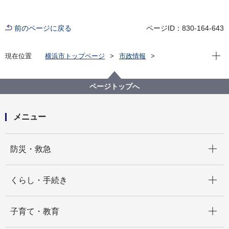
前のページに戻る
ページID：830-164-643
現在位
現在位置
横浜市トップページ
市政情報
広報・広聴・報道
記者発表
道路・交通政策局
記者発表 2022年度
ＹＯＫＯＨＡＭＡバイクフォトコンテスト ～みんなで
ページトップへ
つぶやく事故ゼロ宣言～ 入賞作品を決定しました！
メニュー
開く
防災・救急
開く
くらし・手続き
開く
子育て・教育