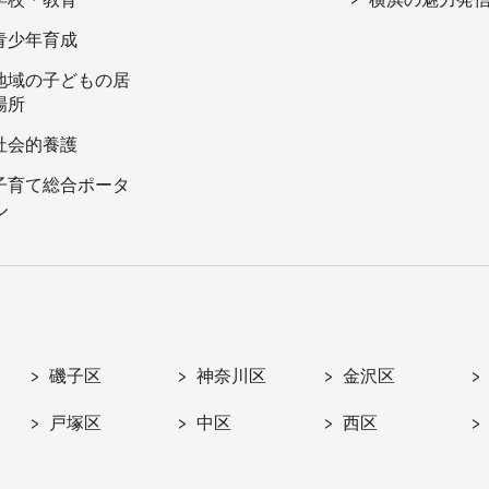
青少年育成
地域の子どもの居
場所
社会的養護
子育て総合ポータ
ル
磯子区
神奈川区
金沢区
戸塚区
中区
西区