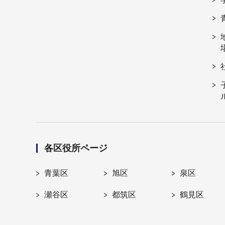
各区役所ページ
青葉区
旭区
泉区
瀬谷区
都筑区
鶴見区