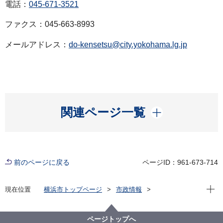
電話：
045-671-3521
ファクス：045-663-8993
メールアドレス：
do-kensetsu@city.yokohama.lg.jp
開く
関連ページ一覧
前のページに戻る
ページID：961-673-714
現在位
現在位置
横浜市トップページ
市政情報
広報・広聴・報道
記者発表
道路・交通政策局
記者発表 2022年度
鴨居上飯田線（さちが丘～二俣川駅付近）が開通しま
ページトップへ