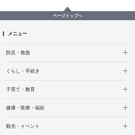
広報・広聴・報道
記者発表
道路・交通政策局
記者発表 2022年度
【記者発表】東戸塚駅東口における市有地の自転車駐
ページトップへ
車場を含めた利活用について企業等の皆さまとの「対
話（第２回目）」を実施します
メニュー
開く
防災・救急
開く
くらし・手続き
開く
子育て・教育
開く
健康・医療・福祉
開く
観光・イベント