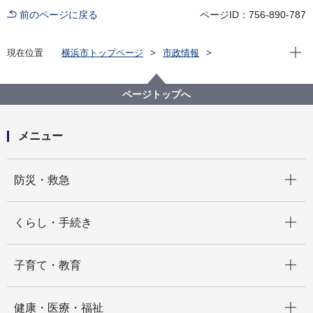
前のページに戻る
ページID：756-890-787
現在位
現在位置
横浜市トップページ
市政情報
広報・広聴・報道
記者発表
にぎわいスポーツ文化局
記者発表 2024年度
パラアスリートと共生社会を学ぶワークショップ型授
ページトップへ
業「あすチャレ！ジュニアアカデミー」を横浜市内
小・中学校で実施します！（11・12月分）
メニュー
開く
防災・救急
開く
くらし・手続き
開く
子育て・教育
開く
健康・医療・福祉