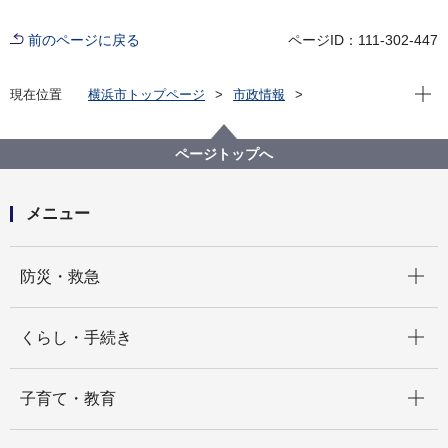
前のページに戻る
ページID：111-302-447
現在位
現在位置
横浜市トップページ
市政情報
広報・広聴・報道
記者発表
にぎわいスポーツ文化局
記者発表 2024年度
【中止】横浜ビー・コルセアーズがシーズン開幕にあ
ページトップへ
たり山中 竹春 横浜市長を訪問します
メニュー
開く
防災・救急
開く
くらし・手続き
開く
子育て・教育
開く