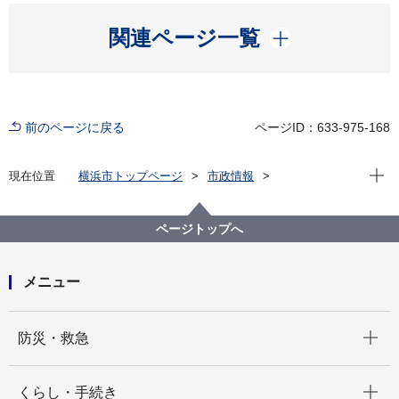
開く
関連ページ一覧
前のページに戻る
ページID：633-975-168
現在位
現在位置
横浜市トップページ
市政情報
広報・広聴・報道
記者発表
にぎわいスポーツ文化局
記者発表 2024年度
夏の大規模フォーラム ｢サマーコンファレンス 2024｣
ページトップへ
を開催します
メニュー
開く
防災・救急
開く
くらし・手続き