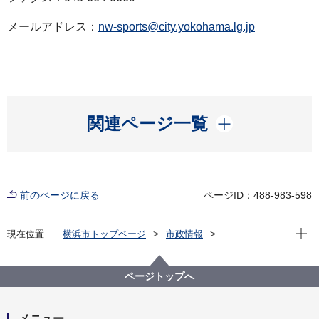
メールアドレス：
nw-sports@city.yokohama.lg.jp
開く
関連ページ一覧
前のページに戻る
ページID：488-983-598
現在位
現在位置
横浜市トップページ
市政情報
広報・広聴・報道
記者発表
にぎわいスポーツ文化局
記者発表 2024年度
「YOKOHAMAスポーツスプリングフェスタ」を開催
ページトップへ
します！
メニュー