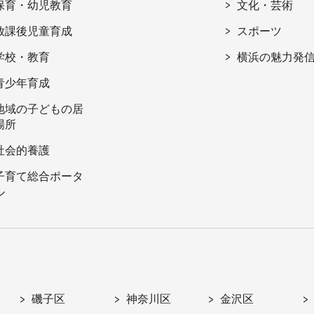
保育・幼児教育
文化・芸術
放課後児童育成
スポーツ
学校・教育
横浜の魅力発
青少年育成
地域の子どもの居
場所
社会的養護
子育て総合ポータ
ル
磯子区
神奈川区
金沢区