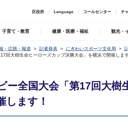
区役所
Language
コールセンター
チ
子育て・教育
健康・医療・福祉
観光・
報・広聴・報道
記者発表
にぎわいスポーツ文化局
記
17回大樹生命ヒーローズカップ決勝大会」を横浜で開催しま
ビー全国大会「第17回大樹
催します！