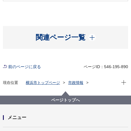
開く
関連ページ一覧
前のページに戻る
ページID：546-195-890
現在位
現在位置
横浜市トップページ
市政情報
広報・広聴・報道
広報・刊行物
広報印刷物
広報よこはま
広報よこはま市版
広報よこはまPlus
ページトップへ
2021年版
６月号 いざという時に役に立つ！「風水害体験ツア
ー」をリポート
メニュー
開く