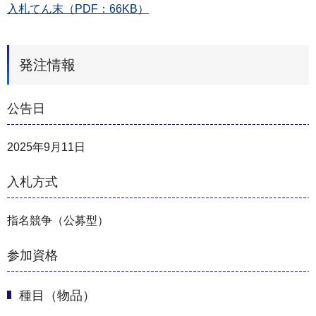
入札てん末（PDF：66KB）
発注情報
公告日
2025年9月11日
入札方式
指名競争（公募型）
参加資格
種目（物品）