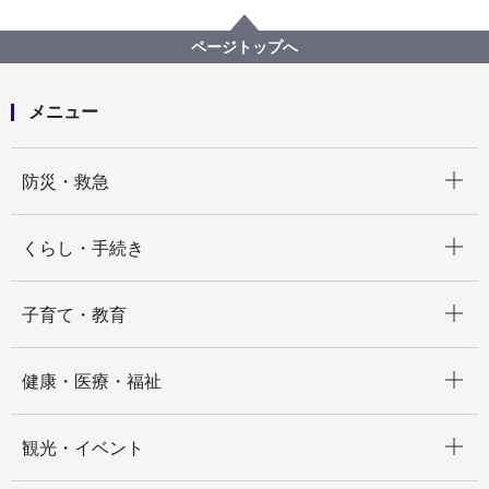
プロポーザル等の発注情報
2025年度
物品
医療局病院経営本部
【入札結果公表】血液透析装置一式の購入
ページトップへ
メニュー
開く
防災・救急
開く
くらし・手続き
開く
子育て・教育
開く
健康・医療・福祉
開く
観光・イベント