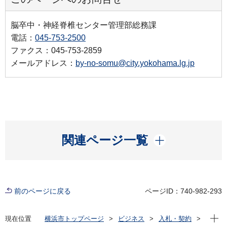
脳卒中・神経脊椎センター管理部総務課
電話：
045-753-2500
ファクス：045-753-2859
メールアドレス：
by-no-somu@city.yokohama.lg.jp
開く
関連ページ一覧
前のページに戻る
ページID：740-982-293
現在位
現在位置
横浜市トップページ
ビジネス
入札・契約