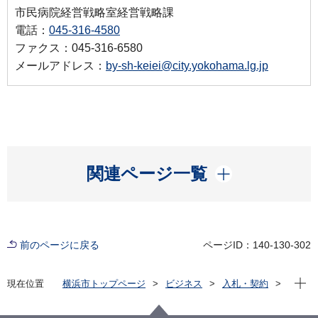
市民病院経営戦略室経営戦略課
電話：
045-316-4580
ファクス：045-316-6580
メールアドレス：
by-sh-keiei@city.yokohama.lg.jp
開く
関連ページ一覧
前のページに戻る
ページID：140-130-302
現在位
現在位置
横浜市トップページ
ビジネス
入札・契約
プロポーザル等の発注情報
2025年度
物品
医療局病院経営本部
YCAN接続用パソコンの購入