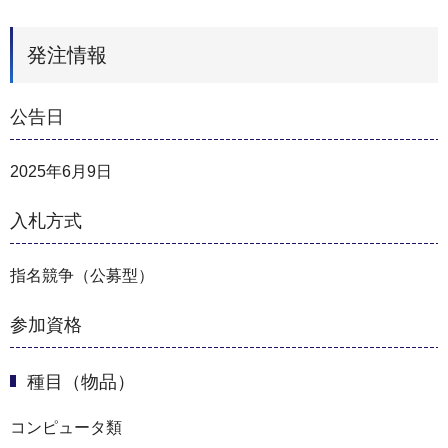
発注情報
公告日
2025年6月9日
入札方式
指名競争（公募型）
参加資格
種目（物品）
コンピュータ類