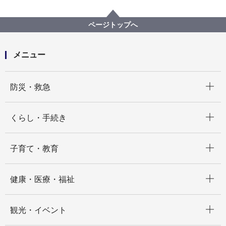
プロポーザル等の発注情報
2025年度
物品
医療局病院経営本部
【入札結果公表】インプラント一式の購入
ページトップへ
メニュー
開く
防災・救急
開く
くらし・手続き
開く
子育て・教育
開く
健康・医療・福祉
開く
観光・イベント