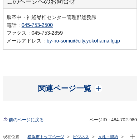
このページへのお問合せ
脳卒中・神経脊椎センター管理部総務課
電話：
045-753-2500
ファクス：045-753-2859
メールアドレス：
by-no-somu@city.yokohama.lg.jp
開く
関連ページ一覧
前のページに戻る
ページID：484-702-980
現在位
現在位置
横浜市トップページ
ビジネス
入札・契約