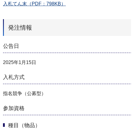
入札てん末（PDF：798KB）
発注情報
公告日
2025年1月15日
入札方式
指名競争（公募型）
参加資格
種目（物品）