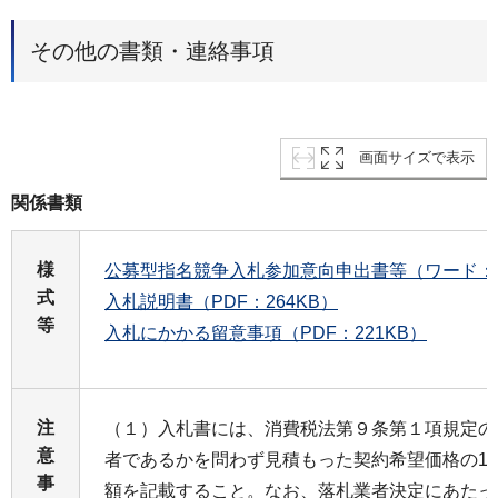
その他の書類・連絡事項
画面サイズで表示
関係書類
様
公募型指名競争入札参加意向申出書等（ワード：3
式
入札説明書（PDF：264KB）
等
入札にかかる留意事項（PDF：221KB）
注
（１）入札書には、消費税法第９条第１項規定の
意
者であるかを問わず見積もった契約希望価格の11
事
額を記載すること。なお、落札業者決定にあたっ