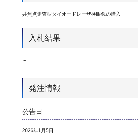
共焦点走査型ダイオードレーザ検眼鏡の購入
入札結果
－
発注情報
公告日
2026年1月5日