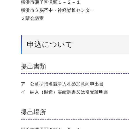
横浜市磯子区滝頭１－２－１
横浜市立脳卒中・神経脊椎センター
２階会議室
申込について
提出書類
ア 公募型指名競争入札参加意向申出書
イ 納入（製造）実績調書又は引受証明書
提出場所