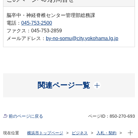
脳卒中・神経脊椎センター管理部総務課
電話：
045-753-2500
ファクス：045-753-2859
メールアドレス：
by-no-somu@city.yokohama.lg.jp
開く
関連ページ一覧
前のページに戻る
ページID：850-270-693
現在位
現在位置
横浜市トップページ
ビジネス
入札・契約