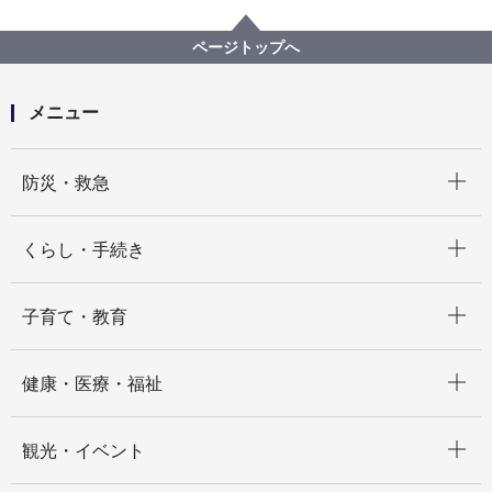
プロポーザル等の発注情報
2025年度
物品
医療局病院経営本部
【入札結果公表】ベッドパンウォッシャーの購入
ページトップへ
メニュー
開く
防災・救急
開く
くらし・手続き
開く
子育て・教育
開く
健康・医療・福祉
開く
観光・イベント