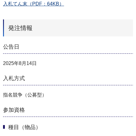
入札てん末（PDF：64KB）
発注情報
公告日
2025年8月14日
入札方式
指名競争（公募型）
参加資格
種目（物品）