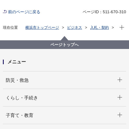
前のページに戻る
ページID：511-670-310
現在位
現在位置
横浜市トップページ
ビジネス
入札・契約
プロポーザル等の発注情報
2025年度
物品
医療局病院経営本部
【入札結果公表】マルチカラースキャンレーザ光凝固
ページトップへ
装置の購入
メニュー
開く
防災・救急
開く
くらし・手続き
開く
子育て・教育
開く