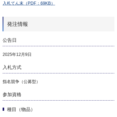
入札てん末（PDF：69KB）
発注情報
公告日
2025年12月9日
入札方式
指名競争（公募型）
参加資格
種目（物品）