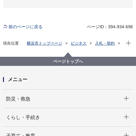
前のページに戻る
ページID：394-934-696
現在位
現在位置
横浜市トップページ
ビジネス
入札・契約
プロポーザル等の発注情報
2022年度
委託
政策経営・国際戦略局
【契約結果公表】【公募型プロポーザル】横浜市居住
ページトップへ
促進ウェブサイト構成案作成業務委託
メニュー
開く
防災・救急
開く
くらし・手続き
開く
子育て・教育