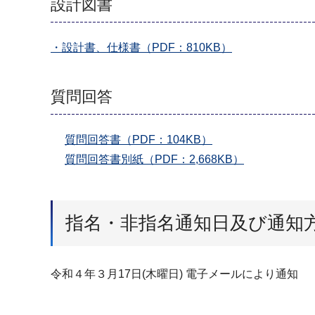
設計図書
・設計書、仕様書（PDF：810KB）
質問回答
質問回答書（PDF：104KB）
質問回答書別紙（PDF：2,668KB）
指名・非指名通知日及び通知
令和４年３月17日(木曜日) 電子メールにより通知