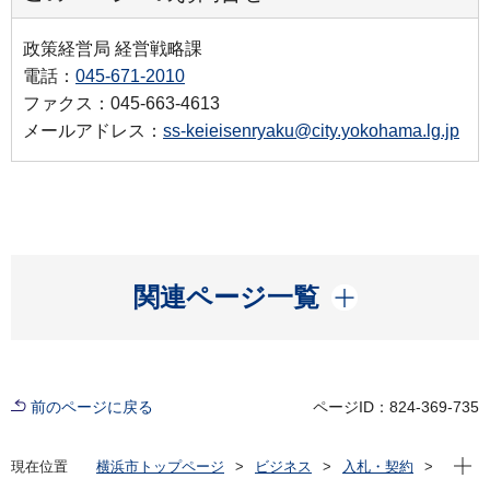
政策経営局 経営戦略課
電話：
045-671-2010
ファクス：045-663-4613
メールアドレス：
ss-keieisenryaku@city.yokohama.lg.jp
開く
関連ページ一覧
前のページに戻る
ページID：824-369-735
現在位
現在位置
横浜市トップページ
ビジネス
入札・契約
プロポーザル等の発注情報
2022年度
委託