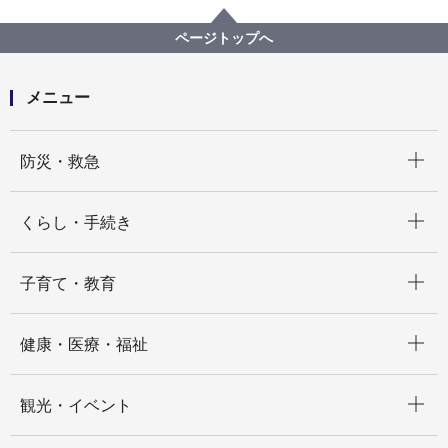
政策経営・国際戦略局
【契約結果公表】【公募型プロポーザル】子育て世帯
ページトップへ
に優しい施策の検討に向けた調査等業務委託
メニュー
開く
防災・救急
開く
くらし・手続き
開く
子育て・教育
開く
健康・医療・福祉
開く
観光・イベント
開く