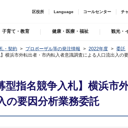
区役所
Language
コールセンター
チ
子育て・教育
健康・医療・福祉
観光・
札・契約
プロポーザル等の発注情報
2022年度
委託
札】横浜市外転出者・市内転入者意識調査による人口流出入の
募型指名競争入札】横浜市
入の要因分析業務委託