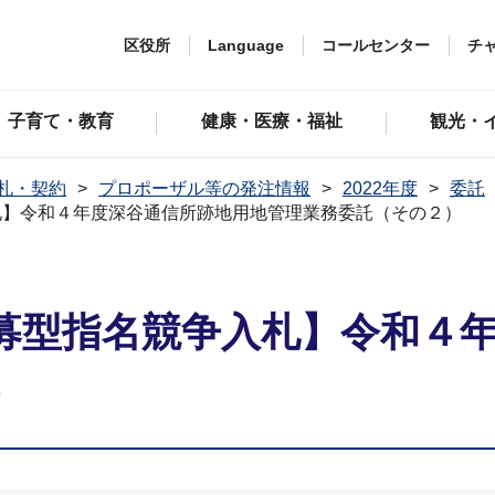
区役所
Language
コールセンター
チ
子育て・教育
健康・医療・福祉
観光・
札・契約
プロポーザル等の発注情報
2022年度
委託
札】令和４年度深谷通信所跡地用地管理業務委託（その２）
募型指名競争⼊札】令和４
）