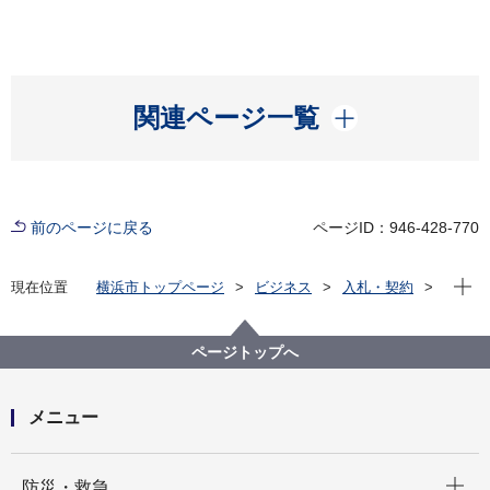
開く
関連ページ一覧
前のページに戻る
ページID：946-428-770
現在位
現在位置
横浜市トップページ
ビジネス
入札・契約
プロポーザル等の発注情報
2021年度
委託
行財政局
【入札結果掲載】【公募型指名競争入札】令和３年度
ページトップへ
市税督促状等の電算印字及び裁断製本業務委託 入札
情報（再入札）
メニュー
開く
防災・救急