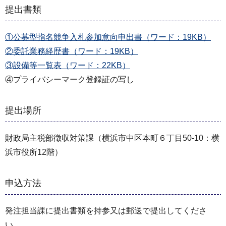
提出書類
①公募型指名競争入札参加意向申出書（ワード：19KB）
②委託業務経歴書（ワード：19KB）
③設備等一覧表（ワード：22KB）
④プライバシーマーク登録証の写し
提出場所
財政局主税部徴収対策課（横浜市中区本町６丁目50-10：横
浜市役所12階）
申込方法
発注担当課に提出書類を持参又は郵送で提出してくださ
い。