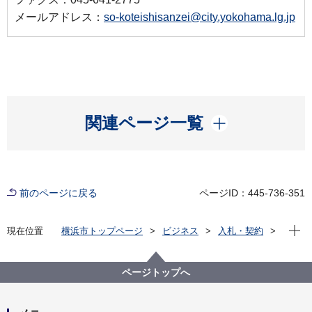
メールアドレス：
so-koteishisanzei@city.yokohama.lg.jp
開く
関連ページ一覧
前のページに戻る
ページID：445-736-351
現在位
現在位置
横浜市トップページ
ビジネス
入札・契約
プロポーザル等の発注情報
2021年度
委託
行財政局
【入札結果掲載】令和３年度固定資産税（土地）評価
ページトップへ
図等更新業務