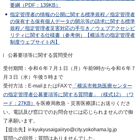
要綱（PDF：139KB）
指定管理者の情報の公開に関する標準規程／指定管理者
の保有する保有個人データの開示等の請求に関する標準
規程／指定管理者災害対応の手引き／ウェブアクセシビ
リティに関する仕様書（参考例）【横浜市の指定管理者
制度ウェブサイト内】
公募要項等に関する質問受付
受付期間：令和６年７月１日（月）午前9時から令和６年７
月３日（水）午後５時まで
受付方法：E-mailまたはFAXで
「横浜市救急医療センター
の指定管理者公募要項等に関する質問書」（様式12）（ワ
ード：27KB）
を医療局救急・災害医療課にお送りくださ
い。電話及び窓口でのお問合せには応じられませんので御
了承願います。
【提出先】ir-kyukyusaigaiiryo@city.yokohama.lg.jp
質問への回答：質問はありませんでした。