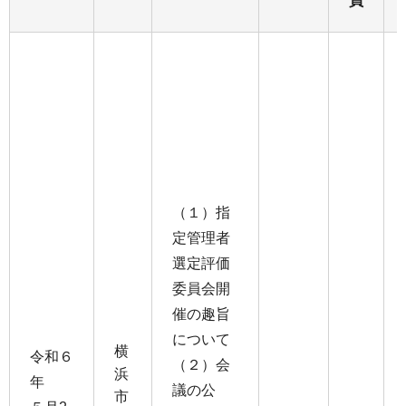
員
（１）指
定管理者
選定評価
委員会開
催の趣旨
について
横
令和６
（２）会
浜
年
議の公
市