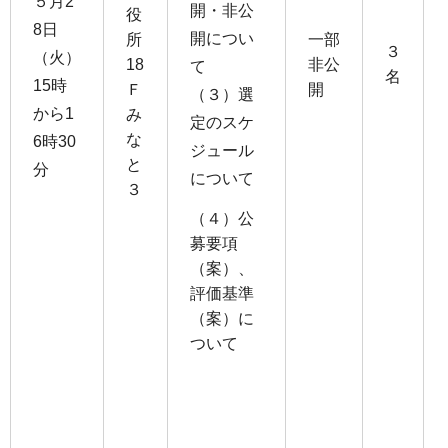
５月2
開・非公
役
8日
開につい
所
一部
３
（火）
18
非公
て
名
15時
Ｆ
開
（３）選
から1
み
定のスケ
な
6時30
ジュール
と
分
について
３
（４）公
募要項
（案）、
評価基準
（案）に
ついて