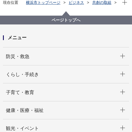
現在位
現在位置
横浜市トップページ
ビジネス
共創の取組
公共施設等の整備等
各局の活用状況
医療局
横浜市救急医療センターについて
ページトップへ
メニュー
開く
防災・救急
開く
くらし・手続き
開く
子育て・教育
開く
健康・医療・福祉
開く
観光・イベント