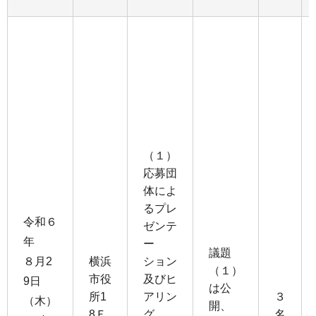
（１）
応募団
体によ
るプレ
令和６
ゼンテ
年
ー
議題
８月2
横浜
ション
（１）
市役
及びヒ
9日
は公
所1
アリン
３
（木）
開、
8Ｆ
グ
名