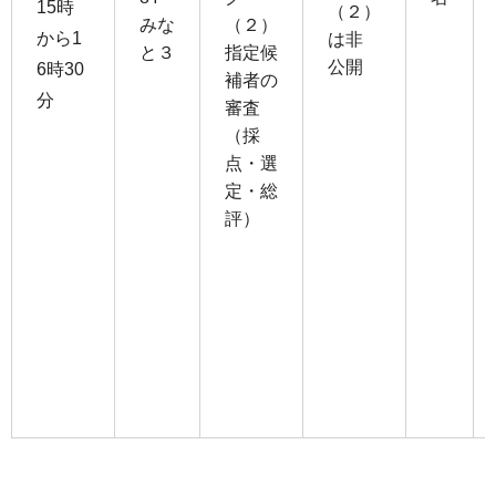
15時
（２）
みな
（２）
から1
は非
と３
指定候
公開
6時30
補者の
分
審査
（採
点・選
定・総
評）