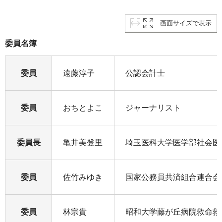
画面サイズで表示
委員名簿
委員
遠藤淳子
公認会計士
委員
おちとよこ
ジャーナリスト
委員長
亀井美登里
埼玉医科大学医学部社会医
委員
佐竹みゆき
国家公務員共済組合連合会
委員
林宗貴
昭和大学藤が丘病院救命救