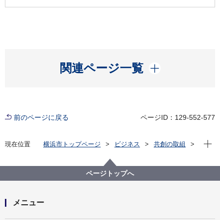
開く
関連ページ一覧
前のページに戻る
ページID：129-552-577
現在位
現在位置
横浜市トップページ
ビジネス
共創の取組
公共施設等の整備等
各局の活用状況
医療局
横浜市救急医療センター指定管理者の公募（第２期）
ページトップへ
メニュー