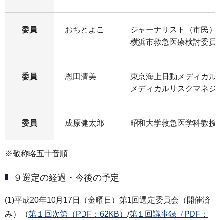
委員
おちとよこ
ジャーナリスト（市民）
横浜市救急医療検討委員
委員
恩田清美
東京海上日動メディカル
メディカルリスクマネジ
委員
成原健太郎
昭和大学救急医学科教授
※敬称略五十音順
９選定の経過・今後の予定
(1)平成20年10月17日（金曜日）第1回選定委員会（開催済
み）（
第１回次第（PDF：62KB）
/
第１回議事録（PDF：