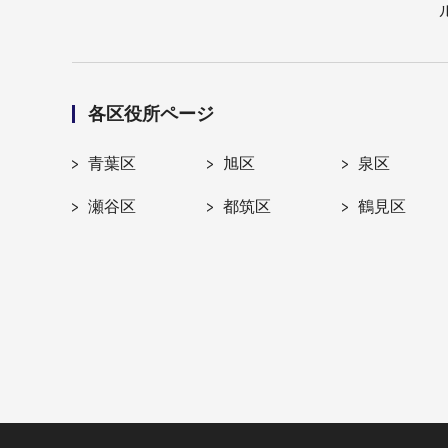
各区役所ページ
青葉区
旭区
泉区
瀬谷区
都筑区
鶴見区