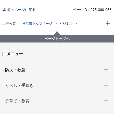
前のページに戻る
ページID：975-380-036
現在位
現在位置
横浜市トップページ
ビジネス
分野別メニュー
建築・都市計画
公共建築物
公共建築写真集
公共建築写真集
令和5年度 完成写真
ページトップへ
新吉田第二小学校（改修）
メニュー
開く
防災・救急
開く
くらし・手続き
開く
子育て・教育
開く