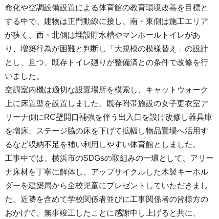
命化や空調設備設置による体育館の教育環境改善を目標と
する中で、建物は正門動線に接し、南・東側は施工エリア
が狭く、西・北側は埋設貯水槽やマンホールトイレがあ
り、増築行為が困難と判断し「大規模の模様替え」の設計
とし、且つ、既存トイレ廻りが整備済との条件で改修を行
いました。
空調室内機は適切な設置場所を模索し、キャットウォーク
上に床置型を設置しました。既存附帯施設の女子更衣室ア
リーナ側にRC壁開口補強を伴う出入口を設け改修し器具庫
を増床、ステージ脇の床を下げて拡幅し物品置場へ活用す
るなど収納不足を補い利用しやすい体育館としました。
工事中では、横浜市のSDGsの取組みの一環として、アリー
ナ床材を丁寧に解体し、アップサイクルした木製キーホル
ダーを建築局から全校児童にプレゼントしていただきまし
た。近隣を含めて学校関係者並びに工事関係者の皆様方の
おかげで、無事竣工したことに感謝申し上げると共に、