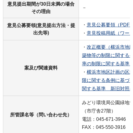
意見提出期間が30日未満の場合
－
その理由
・
意見公募要領（PDF：
意見公募要領(意見提出方法・提
出先等)
・
意見投稿用紙（ワード
・
改正概要（横浜市地
築物等の制限に関する
率の制限に関する基準）（
案及び関連資料
・
横浜市地区計画の区
限に関する条例に基づ
関する基準 新旧対照表（
みどり環境局公園緑地
（市庁舎27階）
所管課名等（問い合わせ先）
電話：045-671-3946
FAX：045-550-3916