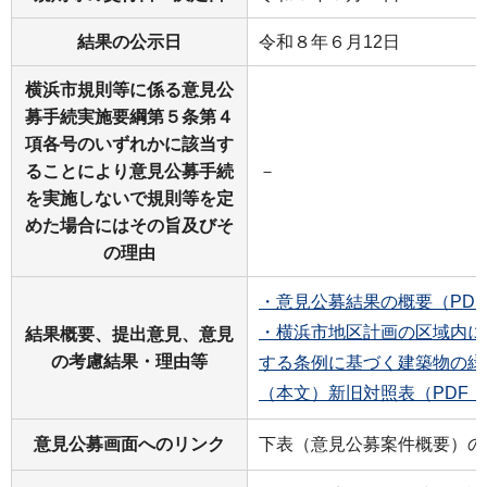
結果の公示日
令和８年６月12日
横浜市規則等に係る意見公
募手続実施要綱第５条第４
項各号のいずれかに該当す
ることにより意見公募手続
－
を実施しないで規則等を定
めた場合にはその旨及びそ
の理由
・意見公募結果の概要（PDF
・横浜市地区計画の区域内に
結果概要、提出意見、意見
の考慮結果・理由等
する条例に基づく建築物の緑
（本文）新旧対照表（PDF：2
意見公募画面へのリンク
下表（意見公募案件概要）の