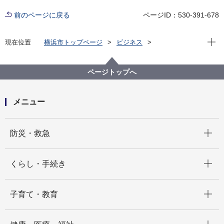
前のページに戻る
ページID：530-391-678
現在位
現在位置
横浜市トップページ
ビジネス
分野別メニュー
環境・公園・下水道
協議について
意見公募（「横浜市地区計画の区域内における建築物
ページトップへ
等の制限に関する条例に基づく建築物の緑化率の制限
に関する基準」の一部改正について）
メニュー
開く
防災・救急
開く
くらし・手続き
開く
子育て・教育
開く