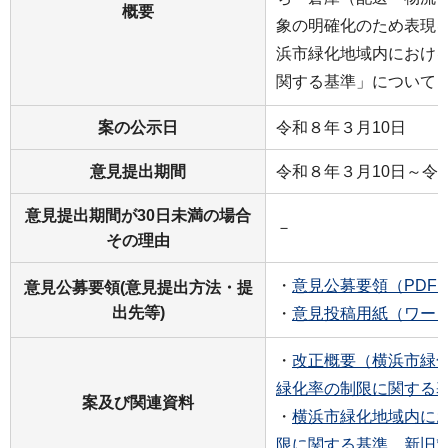
概要
象の明確化のため表現
浜市緑化地域内におけ
関する基準」について
案の公示日
令和８年３月10日
意見提出期間
令和８年３月10日～令
意見提出期間が30日未満の場合
－
その理由
・
意見公募要領（PDF：
意見公募要領(意見提出方法・提
出先等)
・
意見投稿用紙（ワード
・
改正概要（横浜市緑
緑化率の制限に関する基準
案及び関連資料
・
横浜市緑化地域内に
限に関する基準 新旧対照