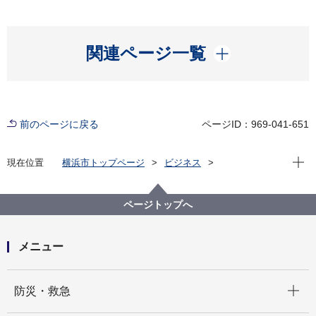
開く
関連ページ一覧
前のページに戻る
ページID：969-041-651
現在位
現在位置
横浜市トップページ
ビジネス
分野別メニュー
環境・公園・下水道
協議について
意見公募（「横浜市緑化地域内における建築物の緑化
ページトップへ
率の制限に関する基準」の一部改正について）
メニュー
開く
防災・救急