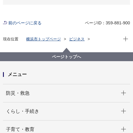
前のページに戻る
ページID：359-881-900
現在位
現在位置
横浜市トップページ
ビジネス
分野別メニュー
環境・公園・下水道
協議について
緑化地域制度、緑化協議及び地区計画緑化などの各種
ページトップへ
申請・届出などの押印の一部廃止について
メニュー
開く
防災・救急
開く
くらし・手続き
開く
子育て・教育