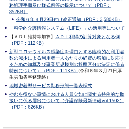
務処理手順及び様式例等の提示について（PDF：
352KB）
令和６年３月29日付け改正通知（PDF：3,580KB）
「科学的介護情報システム（LIFE）」の活用等について
【ＡＤＬ維持等加算】
ＡＤＬ利得の計算対象となる例
（PDF：112KB）
新型コロナウイルス感染症を理由とする臨時的な利用者
数の減少による利用者一人あたりの経費の増加に対応す
るための加算及び事業所規模別の報酬区分の決定に係る
特例について）（PDF：111KB）
(令和６年３月21日厚
生労働省事務連絡）
地域密着型サービス勤務形態一覧表様式
やむを得ない事情における人員欠如に関する特例的な取
扱いに係る届出について（介護保険最新情報Vol.1502）
（PDF：826KB）