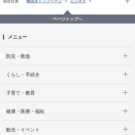
現在位置
横浜市トップページ
ビジネス
分野別メニュー
福祉・介護
高齢者福祉・介護
事業者指定・委託等の手続き
地域密着型サービス関連
加算に関する届出
ページトップへ
メニュー
開く
防災・救急
開く
くらし・手続き
開く
子育て・教育
開く
健康・医療・福祉
開く
観光・イベント