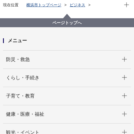
現在位
現在位置
横浜市トップページ
ビジネス
分野別メニュー
福祉・介護
高齢者福祉・介護
事業者指定・委託等の手続き
地域密着型サービス関連
ページトップへ
横浜市質の向上事業（質の向上セミナー）
メニュー
開く
防災・救急
開く
くらし・手続き
開く
子育て・教育
開く
健康・医療・福祉
開く
観光・イベント