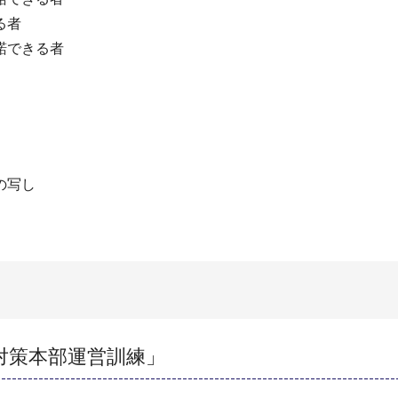
る者
諾できる者
の写し
害対策本部運営訓練」