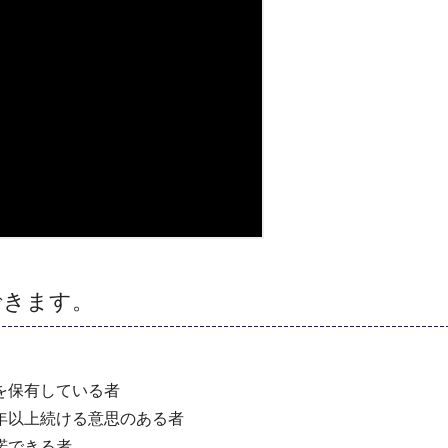
できます。
を保有している者
年以上続ける意思のある者
諾できる者