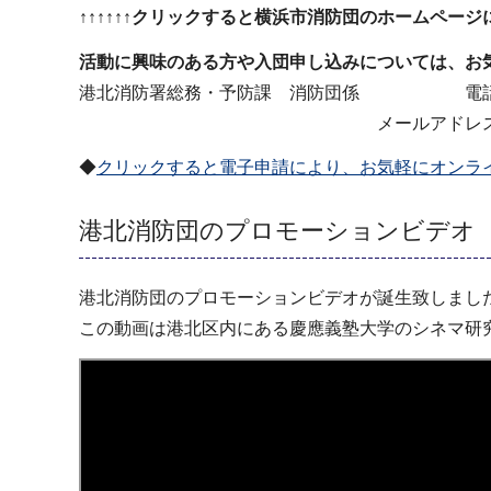
↑↑↑↑↑↑クリックすると横浜市消防団のホームページに
活動に興味のある方や入団申し込みについては、お
港北消防署総務・予防課 消防団係 電話 045-
メールアドレス sy-kouhokudan@c
◆
クリックすると電子申請により、お気軽にオンラ
港北消防団のプロモーションビデオ
港北消防団のプロモーションビデオが誕生致しまし
この動画は港北区内にある慶應義塾大学のシネマ研