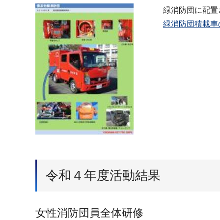
緑消防団に配置
緑消防団積載車の
令和４年度活動結果
女性消防団員全体研修