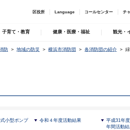
区役所
Language
コールセンター
チ
子育て・教育
健康・医療・福祉
観光・
消防
地域の防災
横浜市消防団
各消防団の紹介
緑
搬式小型ポンプ
令和４年度活動結果
平成31年
年間活動結