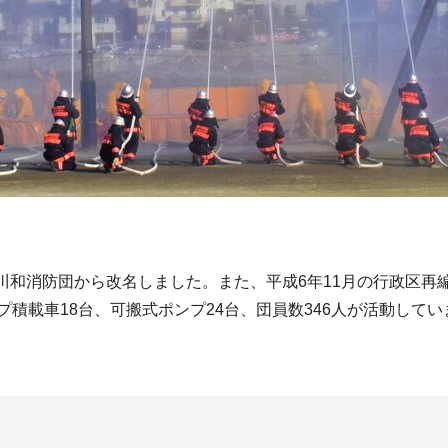
川和消防団から改名しました。また、平成6年11月の行政区再
プ積載車18台、可搬式ポンプ24台、団員数346人が活動し