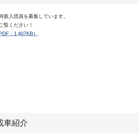
時新入団員を募集しています。
ご覧ください！
F：1,407KB）
載車紹介