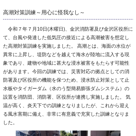
高潮対策訓練～用心に怪我なし～
令和７年７月10日(木曜日)、金沢消防署及び金沢区役所に
て、台風や発達した低気圧の接近による高潮被害を想定し
た高潮対策訓練を実施しました。 高潮とは、海面の水位が
異常に上昇し、堤防などを越えて海水が陸地に流入する現
象であり、建物や地域に甚大な浸水被害をもたらす可能性
があります。今回の訓練では、災害対応の拠点としての消
防署及び区役所の機能を保つため、浸水防止対策として止
水板やタイガーダム（水のう型簡易膨張ダムシステム）の
設置を消防団、消防署、区役所が連携し実施しました。 気
温が高く、炎天下での訓練となりましたが、これから迎え
る風水害期に備え、非常に有意義で充実した訓練となりま
した。