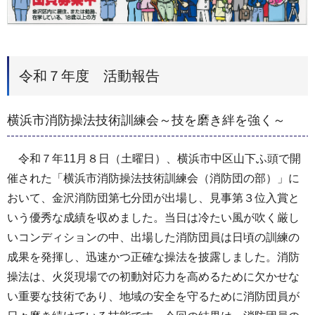
令和７年度 活動報告
横浜市消防操法技術訓練会～技を磨き絆を強く～
令和７年11月８日（土曜日）、横浜市中区山下ふ頭で開
催された「横浜市消防操法技術訓練会（消防団の部）」に
おいて、金沢消防団第七分団が出場し、見事第３位入賞と
いう優秀な成績を収めました。当日は冷たい風が吹く厳し
いコンディションの中、出場した消防団員は日頃の訓練の
成果を発揮し、迅速かつ正確な操法を披露しました。消防
操法は、火災現場での初動対応力を高めるために欠かせな
い重要な技術であり、地域の安全を守るために消防団員が