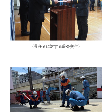
〈昇任者に対する辞令交付〉