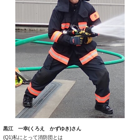
黒江 一幸(くろえ かずゆき)さん
(Q1)私にとって消防団とは