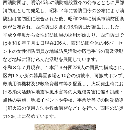
西消防団は、明治45年の消防組設置令の公布とともに戸部
消防組として発足し、昭和14年に警防団令の公布により消
防組は警防団に統合された後、昭和22年に横浜市消防団条
例が公布され、西消防団を含む13消防団が誕生しました。
平成９年度から女性消防団員の採用が始まり、西消防団で
は令和８年７月１日現在106人、西消防団全体の46パーセ
ントの女性消防団員が地域防災活動や応急手当の普及活動
など地域に溶け込んだ活動を展開しています。
令和８年７月現在、１本部３分団228人の団員で構成され、
区内1３か所の器具置き場と10台の積載車、可搬式ポンプ、
救助用資機材及び救急資器材等を配置し、火災発生時にお
ける消火活動や地震や風水害等の大規模災害に備え訓練・
点検の実施、地域イベントや学校、事業所等での防災指導
（消火器の使用方法や救命講習など）を行い、西区の防災
力の向上に努めています。