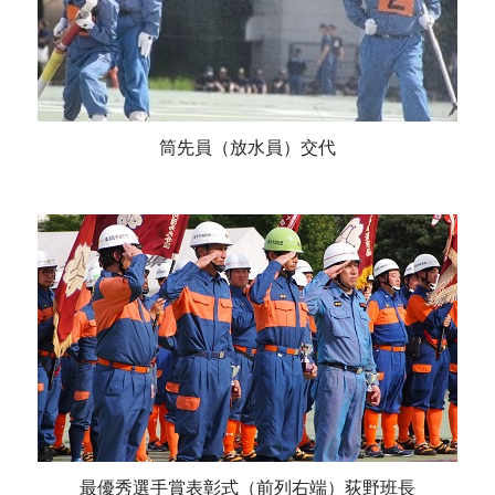
筒先員（放水員）交代
最優秀選手賞表彰式（前列右端）荻野班長