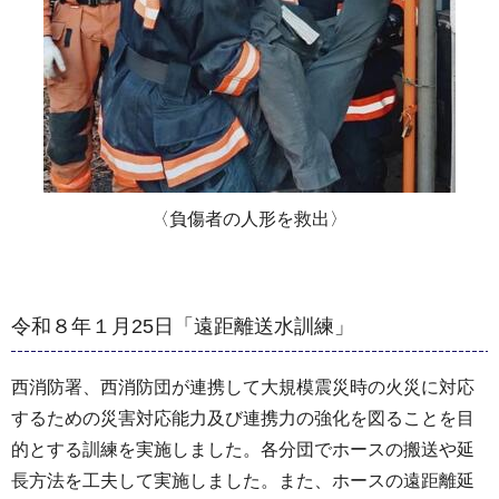
〈負傷者の人形を救出〉
令和８年１月25日「遠距離送水訓練」
西消防署、西消防団が連携して大規模震災時の火災に対応
するための災害対応能力及び連携力の強化を図ることを目
的とする訓練を実施しました。各分団でホースの搬送や延
長方法を工夫して実施しました。また、ホースの遠距離延