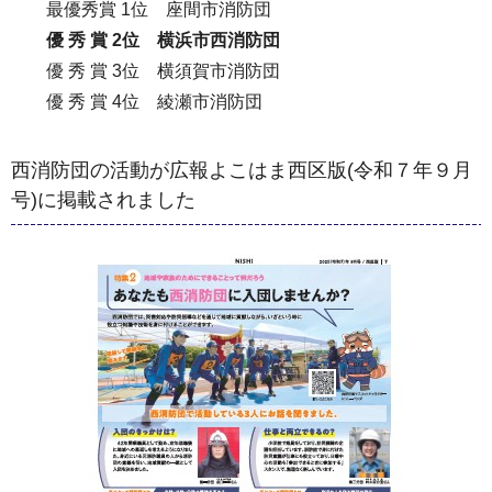
最優秀賞 1位 座間市消防団
優 秀 賞 2位 横浜市西消防団
優 秀 賞 3位 横須賀市消防団
優 秀 賞 4位 綾瀬市消防団
西消防団の活動が広報よこはま西区版(令和７年９月
号)に掲載されました