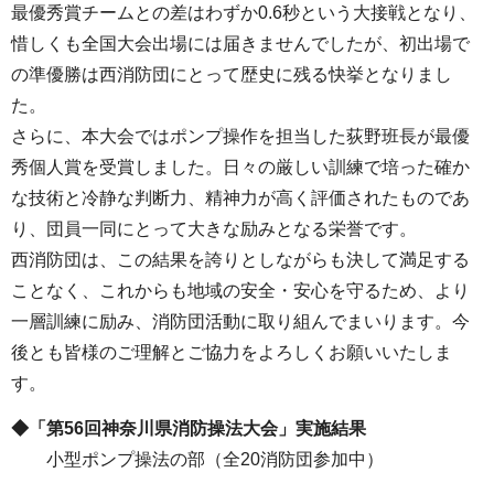
最優秀賞チームとの差はわずか0.6秒という大接戦となり、
惜しくも全国大会出場には届きませんでしたが、初出場で
の準優勝は西消防団にとって歴史に残る快挙となりまし
た。
さらに、本大会ではポンプ操作を担当した荻野班長が最優
秀個人賞を受賞しました。日々の厳しい訓練で培った確か
な技術と冷静な判断力、精神力が高く評価されたものであ
り、団員一同にとって大きな励みとなる栄誉です。
西消防団は、この結果を誇りとしながらも決して満足する
ことなく、これからも地域の安全・安心を守るため、より
一層訓練に励み、消防団活動に取り組んでまいります。今
後とも皆様のご理解とご協力をよろしくお願いいたしま
す。
◆「第56回神奈川県消防操法大会」実施結果
小型ポンプ操法の部（全20消防団参加中）