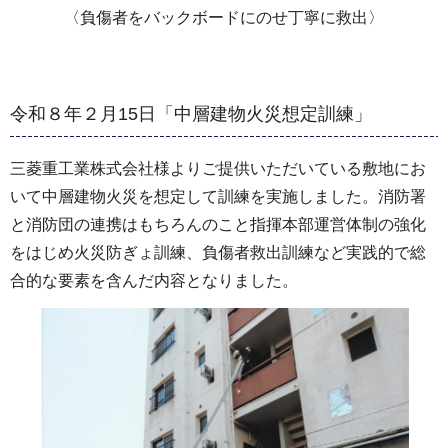
〈負傷者をバックボードにのせ丁寧に救出〉
令和８年２月15日「中層建物火災想定訓練」
三菱重工業株式会社様よりご提供いただいている敷地にお
いて中層建物火災を想定して訓練を実施しました。消防署
と消防団の連携はもちろんのこと指揮本部運営体制の強化
をはじめ火災防ぎょ訓練、負傷者救出訓練など実践的で総
合的な要素を含んだ内容となりました。