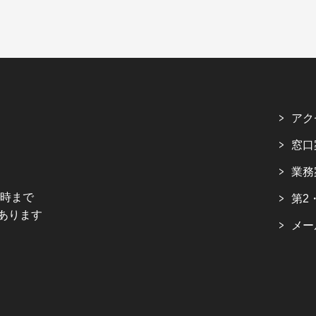
アク
窓口
業務
5時まで
第2
あります
メー