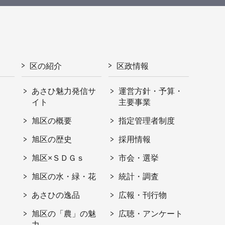
区の紹介
区政情報
あさひ魅力発信サ
運営方針・予算・
イト
主要事業
旭区の概要
指定管理者制度
旭区の歴史
採用情報
旭区×ＳＤＧｓ
市会・選挙
旭区の水・緑・花
統計・調査
あさひの逸品
広報・刊行物
旭区の「農」の魅
広聴・アンケート
力