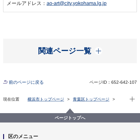
メールアドレス：
ao-art@city.yokohama.lg.jp
開く
関連ページ一覧
前のページに戻る
ページID：652-642-107
現在位
現在位置
横浜市トップページ
青葉区トップページ
くらし・手続き
市民協働・学び
学び
文化
あおば美術公募展出品者の皆様へ
ページトップへ
区のメニュー