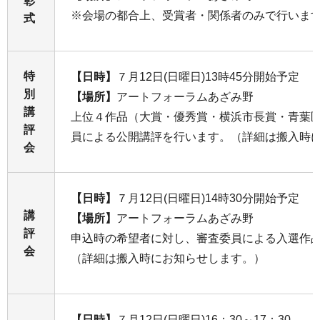
彰
※会場の都合上、受賞者・関係者のみで行いま
式
特
【日時】
７月12日(日曜日)13時45分開始予定
別
【場所】
アートフォーラムあざみ野
講
上位４作品（大賞・優秀賞・横浜市長賞・青葉
評
員による公開講評を行います。（詳細は搬入時
会
【日時】
７月12日(日曜日)14時30分開始予定
講
【場所】
アートフォーラムあざみ野
評
申込時の希望者に対し、審査委員による入選作
会
（詳細は搬入時にお知らせします。）
【日時】
７月12日(日曜日)16：30～17：30