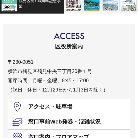
鶴見区制100周年記念事
広報よこはま鶴見区版
つるみ・ちゅらうみサ
鶴見区から
業
区役所案内
〒230-0051
横浜市鶴見区鶴見中央三丁目20番１号
開庁時間：月曜～金曜、8:45～17:00
（祝日・休日・12月29日から1月3日を除く）
アクセス・駐車場
窓口事前Web発券・混雑状況
窓口案内・フロアマップ